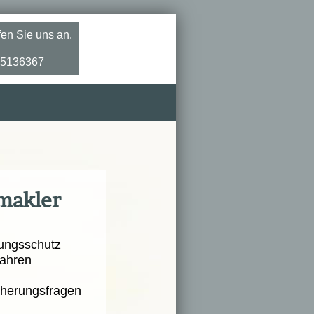
en Sie uns an.
5136367
­makler
ungsschutz
hren
icherungsfragen